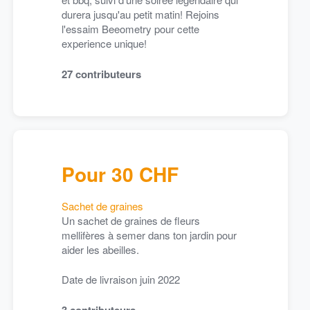
durera jusqu'au petit matin! Rejoins
l'essaim Beeometry pour cette
mai 2022
experience unique!
 parle de nous !
jour Bonjour !
27
contributeurs
s sommes très heureux de voir que la cagnotte augmente de jours e
 de notre objectif, grâce à VOUS !
s connaissez la
Mèch
e ? Il s’agit d’un média communautaire enga
développement et la promotion d’une société positive et régénératri
Pour 30 CHF
pporter un éclairage qui puisse permettre à chacun de comprendre 
dopter un style de vie plus responsable.
Sachet de graines
Un sachet de graines de fleurs
Marie, la fondatrice, a choisi de nous interviewer !
mellifères à semer dans ton jardin pour
aider les abeilles.
ésitez pas à partager cet article très complet !
Date de livraison juin 2022
ci pour votre soutien et rendez-vous ce soir chez Toms Beers pour s
3
contributeurs