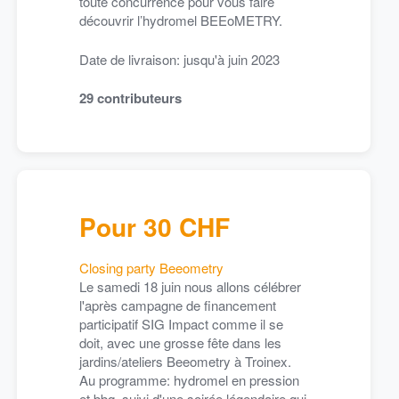
toute concurrence pour vous faire
découvrir l’hydromel BEEoMETRY.
Date de livraison: jusqu'à juin 2023
29
contributeurs
samedi 18 juin nous allons célébrer l’après campagne SIG Impact com
s les jardins/ateliers Beeometry à Troinex.
Pour 30 CHF
programme:
hydromel en pression
BBQ
Closing party Beeometry
uivi d’une soirée légendaire qui durera jusqu’au petit matin!
Le samedi 18 juin nous allons célébrer
Rejoins l’essaim Beeometry pour cette experience unique et commandes
l'après campagne de financement
teforme
u n’as pas encore participé ? Alors contribues, parles-en autour de to
participatif SIG Impact comme il se
pte !
MERCI
doit, avec une grosse fête dans les
Lien vers notre compte
Insta
gra
m et
Facebook
jardins/ateliers Beeometry à Troinex.
Au programme: hydromel en pression
et bbq, suivi d'une soirée légendaire qui