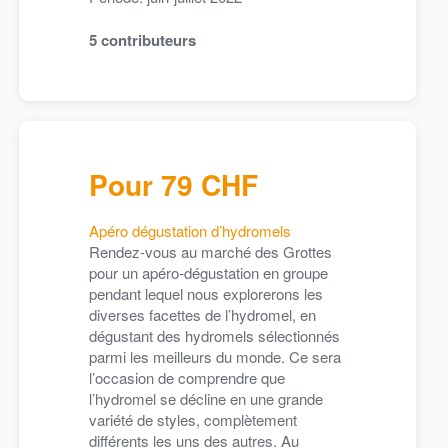
5
contributeurs
Pour 79 CHF
J-10 – LA PRESSION MONTE
Apéro dégustation d’hydromels
reste 10 jours jusqu’à la fin de notre campagne de financement partici
Rendez-vous au marché des Grottes
ectif. C’est déjà super
: MERCI aux 60 personnes qui ont contribué
l nous manque encore 14’901 CHF pour atteindre l’objectif et si nous n’
pour un apéro-dégustation en groupe
n, nous ne toucherons rien et les contributeurs seront remboursé
pendant lequel nous explorerons les
ais on continue d’y croire !
diverses facettes de l’hydromel, en
lance pour vous en EXCLUSIVITE des packs découverte de 6 boutei
ns de 3,5.-chf la bouteille, une offre en OR!
dégustant des hydromels sélectionnés
qu’au 3 juin, c’est votre dernière chance de nous soutenir et par la m
parmi les meilleurs du monde. Ce sera
que!
l’occasion de comprendre que
etrier chez nos copains de Alles Gut Gemuse Kebab, Quai Ernest-A
u n’as pas encore participé ? Alors contribues, parles-en autour de to
l’hydromel se décline en une grande
pte Insta !
MERCI
variété de styles, complètement
ien de la campagne :
https://www.sig-impact.ch/projets/beeometr
différents les uns des autres. Au
uis nous sur
Instagram
et
Facebook