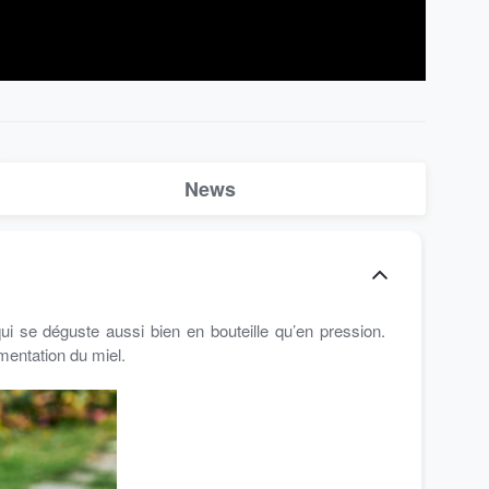
News
30 
J-
J-5
qui se déguste aussi bien en bouteille qu’en pression.
Il 
rmentation du miel.
obje
MER