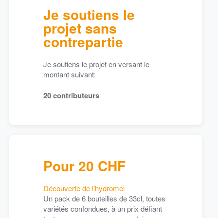
Je soutiens le
projet sans
contrepartie
Je soutiens le projet en versant le
montant suivant:
20
contributeurs
mai 2022
5 – on y est presque !
 – on y est presque !
reste 4 jours avant la fin de notre campagne de financement participat
ctif.
Pour 20 CHF
CI aux 103 personnes qui ont contribué !
Découverte de l'hydromel
Un pack de 6 bouteilles de 33cl, toutes
variétés confondues, à un prix défiant