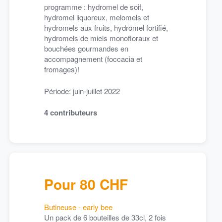
programme : hydromel de soif,
hydromel liquoreux, melomels et
hydromels aux fruits, hydromel fortifié,
hydromels de miels monofloraux et
bouchées gourmandes en
mai 2022
us êtes les ambassadeurs de BEEoMETRY !
accompagnement (foccacia et
fromages)!
jour bonjour !
Période: juin-juillet 2022
espère que vous allez bien par cette belle journée ensoleillée !
4
contributeurs
notre côté, on prépare notre évènement chez Tout Local Pla
utes! On espère que les participants seront nombreux pour venir déc
tps://www.instagram.com/reel/CdDH9dD-Hx/?utm_source=ig_we
Pour 80 CHF
Butineuse - early bee
Un pack de 6 bouteilles de 33cl, 2 fois