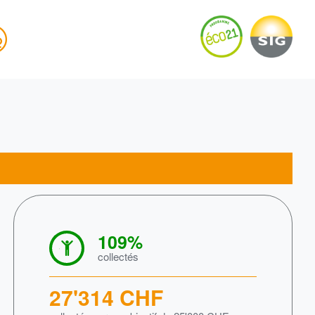
pte
109
%
collectés
27'314
CHF