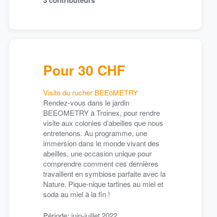
n à vous,
mran & Rebecca
amran Marwah
Pour 30 CHF
Visite du rucher BEEoMETRY
Rendez-vous dans le jardin
BEEOMETRY à Troinex, pour rendre
visite aux colonies d’abeilles que nous
entretenons. Au programme, une
immersion dans le monde vivant des
abeilles, une occasion unique pour
mai 2022
10 – LA PRESSION MONTE !
comprendre comment ces dernières
travaillent en symbiose parfaite avec la
Nature. Pique-nique tartines au miel et
soda au miel à la fin !
Période: juin-juillet 2022