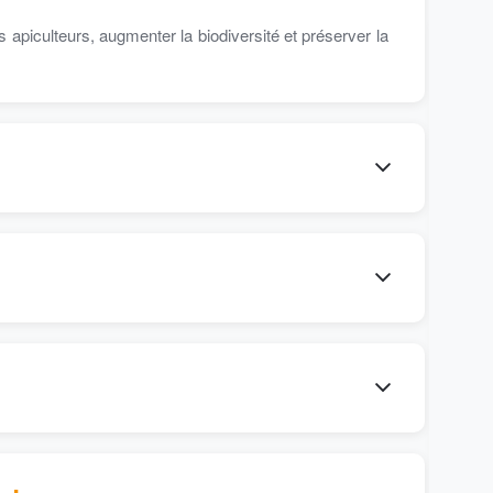
apiculteurs, augmenter la biodiversité et préserver la
27 
On
Bon
Nou
67%
Vou
le 
d’a
d’a
Et 
N’h
Mer